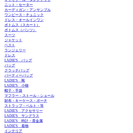
ニット・セーター
カーディガン・アンサンブル
ワンピース・チュニック
ドレス・オールインワン
ボトムス（スカート）
ボトムス（パンツ）
スーツ
ジャケット
ベスト
ランジェリー
ドレス
LADIE'S バッグ
バッグ
クラッチバッグ
パーティーバッグ
LADIE'S 靴
LADIE'S 小物
帽子・手袋
マフラー・ストール・ショール
財布・キーケース・ポーチ
ストラップ・ベルト・等
LADIE'S アクセサリー
LADIE'S サングラス
LADIE'S 時計・貴金属
LADIE'S 着物
インテリア