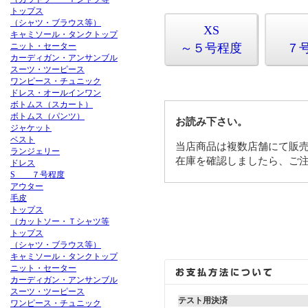
トップス
（シャツ・ブラウス等）
XS
キャミソール・タンクトップ
ニット・セーター
～５号程度
７
カーディガン・アンサンブル
スーツ・ツーピース
ワンピース・チュニック
ドレス・オールインワン
ボトムス（スカート）
ボトムス（パンツ）
お読み下さい。
ジャケット
ベスト
当店商品は複数店舗にて販
ランジェリー
在庫を確認しましたら、ご
ドレス
S ７号程度
アウター
毛皮
トップス
（カットソー・Ｔシャツ等
トップス
（シャツ・ブラウス等）
キャミソール・タンクトップ
ニット・セーター
カーディガン・アンサンブル
スーツ・ツーピース
テスト用決済
ワンピース・チュニック