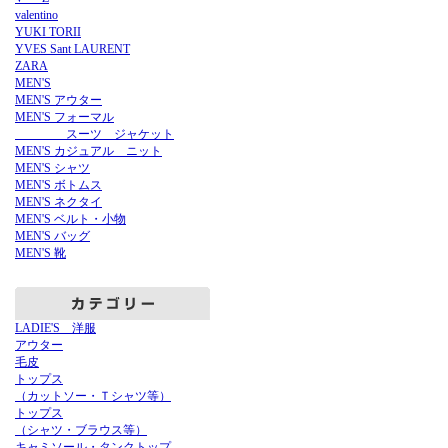
valentino
YUKI TORII
YVES Sant LAURENT
ZARA
MEN'S
MEN'S アウター
MEN'S フォーマル
スーツ ジャケット
MEN'S カジュアル ニット
MEN'S シャツ
MEN'S ボトムス
MEN'S ネクタイ
MEN'S ベルト・小物
MEN'S バッグ
MEN'S 靴
LADIE'S 洋服
アウター
毛皮
トップス
（カットソー・Ｔシャツ等）
トップス
（シャツ・ブラウス等）
キャミソール・タンクトップ