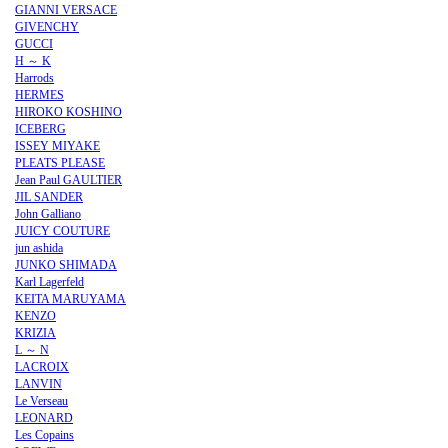
GIANNI VERSACE
GIVENCHY
GUCCI
H ～ K
Harrods
HERMES
HIROKO KOSHINO
ICEBERG
ISSEY MIYAKE
PLEATS PLEASE
Jean Paul GAULTIER
JIL SANDER
John Galliano
JUICY COUTURE
jun ashida
JUNKO SHIMADA
Karl Lagerfeld
KEITA MARUYAMA
KENZO
KRIZIA
L ～ N
LACROIX
LANVIN
Le Verseau
LEONARD
Les Copains