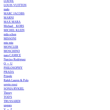
LOEWE
LOUIS VUITTON
malo
MARC JACOBS
MARNI
MAX MARA
Michael KORS
MICHEL KLEIN
mila schon
MISSONI
miu miu
MONCLER
MOSCHINO
nara CAMICE
Narciso Rodriguez
O ～ U
PHILOSOPHY
PRADA
Pringle
Ralph Lauren & Polo
sergio rossi
SONIA RYKIEL
Theory
TOD'S
TRUSSARDI
ungaro
V ～ Z