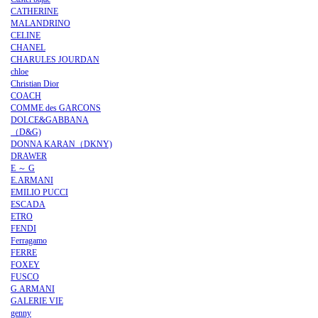
CATHERINE
MALANDRINO
CELINE
CHANEL
CHARULES JOURDAN
chloe
Christian Dior
COACH
COMME des GARCONS
DOLCE&GABBANA
（D&G)
DONNA KARAN（DKNY)
DRAWER
E ～ G
E.ARMANI
EMILIO PUCCI
ESCADA
ETRO
FENDI
Ferragamo
FERRE
FOXEY
FUSCO
G.ARMANI
GALERIE VIE
genny