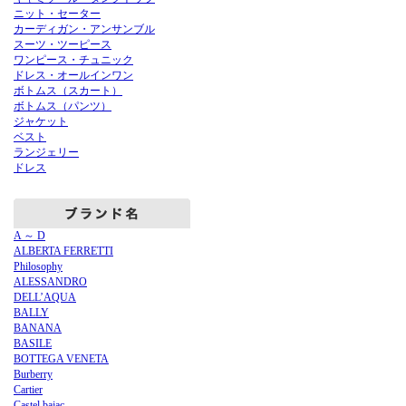
ニット・セーター
カーディガン・アンサンブル
スーツ・ツーピース
ワンピース・チュニック
ドレス・オールインワン
ボトムス（スカート）
ボトムス（パンツ）
ジャケット
ベスト
ランジェリー
ドレス
A ～ D
ALBERTA FERRETTI
Philosophy
ALESSANDRO
DELL’AQUA
BALLY
BANANA
BASILE
BOTTEGA VENETA
Burberry
Cartier
Castel bajac