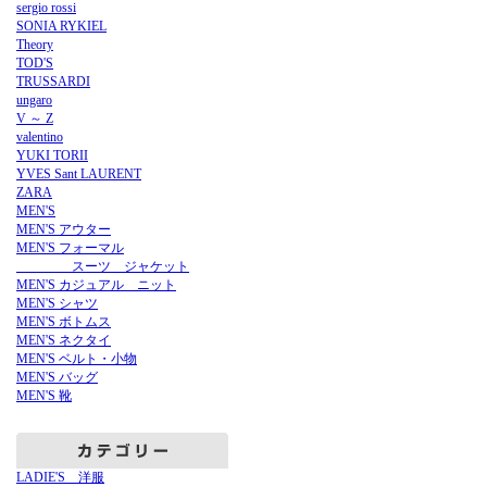
sergio rossi
SONIA RYKIEL
Theory
TOD'S
TRUSSARDI
ungaro
V ～ Z
valentino
YUKI TORII
YVES Sant LAURENT
ZARA
MEN'S
MEN'S アウター
MEN'S フォーマル
スーツ ジャケット
MEN'S カジュアル ニット
MEN'S シャツ
MEN'S ボトムス
MEN'S ネクタイ
MEN'S ベルト・小物
MEN'S バッグ
MEN'S 靴
LADIE'S 洋服