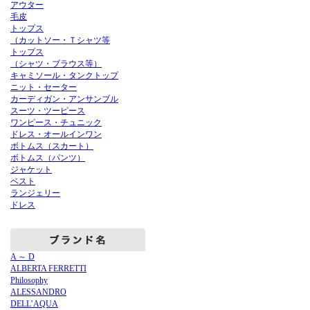
アウター
毛皮
トップス
（カットソー・Ｔシャツ等
トップス
（シャツ・ブラウス等）
キャミソール・タンクトップ
ニット・セーター
カーディガン・アンサンブル
スーツ・ツーピース
ワンピース・チュニック
ドレス・オールインワン
ボトムス（スカート）
ボトムス（パンツ）
ジャケット
ベスト
ランジェリー
ドレス
A ～ D
ALBERTA FERRETTI
Philosophy
ALESSANDRO
DELL’AQUA