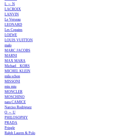
L ～ N
LACROIX
LANVIN
Le Verseau
LEONARD
Les Copains
LOEWE
LOUIS VUITTON
malo
MARC JACOBS
MARNI
MAX MARA
Michael KORS
MICHEL KLEIN
mila schon
MISSONI
miu miu
MONCLER
MOSCHINO
nara CAMICE
Narciso Rodriguez
O ～ U
PHILOSOPHY
PRADA
Pringle
Ralph Lauren & Polo