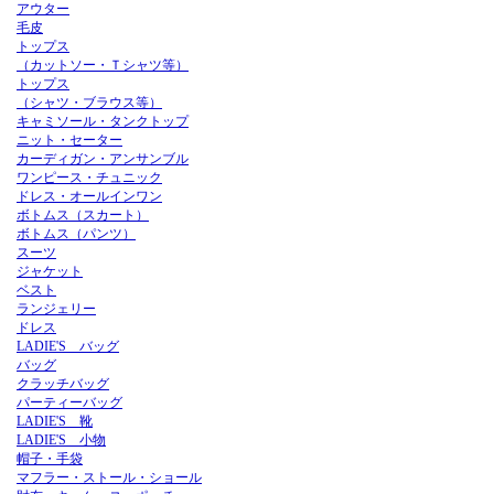
アウター
毛皮
トップス
（カットソー・Ｔシャツ等）
トップス
（シャツ・ブラウス等）
キャミソール・タンクトップ
ニット・セーター
カーディガン・アンサンブル
ワンピース・チュニック
ドレス・オールインワン
ボトムス（スカート）
ボトムス（パンツ）
スーツ
ジャケット
ベスト
ランジェリー
ドレス
LADIE'S バッグ
バッグ
クラッチバッグ
パーティーバッグ
LADIE'S 靴
LADIE'S 小物
帽子・手袋
マフラー・ストール・ショール