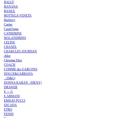
BALLY
BANANA
BASILE
BOTTEGA VENETA
Burberry
Cartier
Castel bajac
CATHERINE
MALANDRINO
CELINE
CHANEL
CHARULES JOURDAN
chloe
Christian Dior
COACH
COMME des GARCONS
DOLCE&GABBANA
（D&G)
DONNA KARAN（DKNY)
DRAWER
E ～ G
E.ARMANI
EMILIO PUCCI
ESCADA
ETRO
FENDI