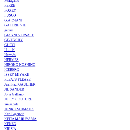
Ferragamo
FERRE
FOXEY
FUSCO
G.ARMANI
GALERIE VIE
genny
GIANNI VERSACE
GIVENCHY
GUCCI
H ～ K
Harrods
HERMES
HIROKO KOSHINO
ICEBERG
ISSEY MIYAKE
PLEATS PLEASE
Jean Paul GAULTIER
JIL SANDER
John Galliano
JUICY COUTURE
jun ashida
JUNKO SHIMADA
Karl Lagerfeld
KEITA MARUYAMA
KENZO
KRIZIA